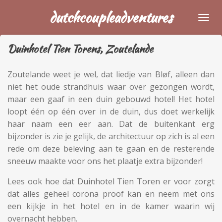
Ga
dutchcoupleadventures
direct
naar
Duinhotel Tien Torens, Zoutelande
de
hoofdinhoud
Zoutelande weet je wel, dat liedje van Bløf, alleen dan
niet het oude strandhuis waar over gezongen wordt,
maar
een gaaf in een duin gebouwd hotel! Het hotel
loopt één op één over in de duin, dus doet werkelijk
haar naam een eer aan. Dat de buitenkant erg
bijzonder is zie je gelijk, de architectuur op zich is al een
rede om deze beleving aan te gaan en de resterende
sneeuw maakte voor ons het plaatje extra bijzonder!
Lees ook hoe dat Duinhotel Tien Toren er voor zorgt
dat alles geheel corona proof kan en neem met ons
een kijkje in het hotel en in de kamer waarin wij
overnacht hebben.