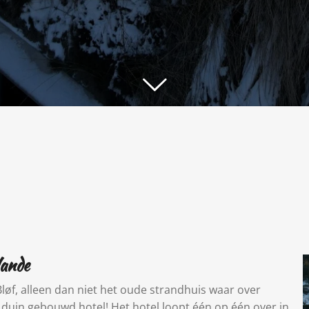
lande
Bløf, alleen dan niet het oude strandhuis waar over
duin gebouwd hotel! Het hotel loopt één op één over in