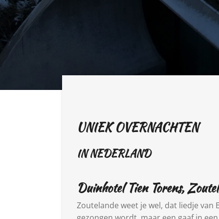
UNIEK OVERNACHTEN
IN NEDERLAND
Duinhotel Tien Torens, Zoute
Zoutelande weet je wel, dat liedje van 
gezongen wordt, maar een gaaf in een 